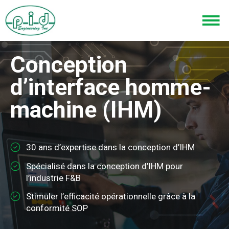
Skip
Skip
to
to
main
footer
content
Conception
d’interface homme-
machine (IHM)
30 ans d’expertise dans la conception d’IHM
Spécialisé dans la conception d’IHM pour
l’industrie F&B
Stimuler l’efficacité opérationnelle grâce à la
conformité SOP