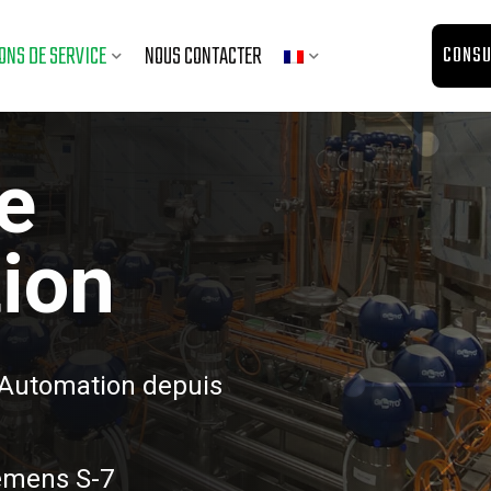
ONS DE SERVICE
NOUS CONTACTER
CONSU
Submenu
Submenu
de
tion
 Automation depuis
iemens S-7