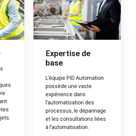
O
Expertise de
base
ts
L’équipe PID Automation
iques
possède une vaste
ure
expérience dans
ant
l’automatisation des
ètes
processus, le dépannage
jets.
et les consultations liées
à l’automatisation.