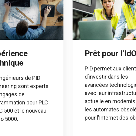
érience
Prêt pour l’Id
hnique
PID permet aux clien
d’investir dans les
ingénieurs de PID
avancées technolog
neering sont experts
avec leur infrastruct
angages de
actuelle en modernis
rammation pour PLC
les automates obsol
LC 500 et le nouveau
pour l’Internet des ob
io 5000.