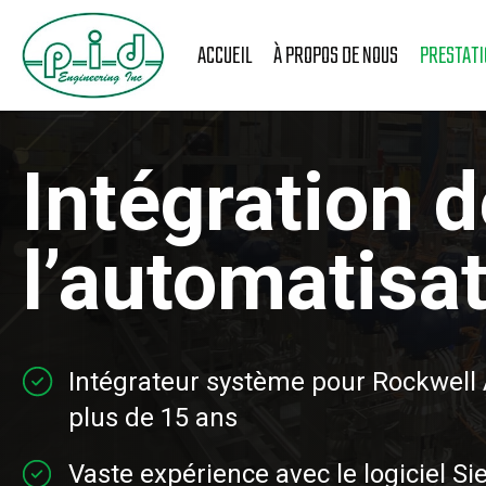
Skip
Skip
to
to
ACCUEIL
À PROPOS DE NOUS
PRESTATI
main
footer
content
Intégration 
l’automatisa
Intégrateur système pour Rockwell
plus de 15 ans
Vaste expérience avec le logiciel S